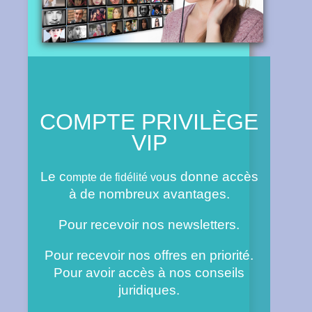
COMPTE PRIVILÈGE
VIP
Le c
us donne accès
ompte de fidélité vo
à de nombreux avantages.
Pour recevoir nos newsletters.
Pour recevoir nos offres en priorité.
Pour avoir accès à nos conseils
juridiques.