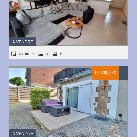
A VENDRE
108.00 m²
3
2
89 000,00 €
A VENDRE