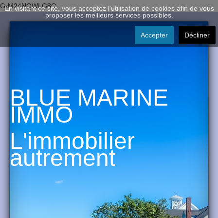
G-M24NQWLG8C
En visitant ce site, vous acceptez l'utilisation de cookies afin de vous
proposer les meilleurs services possibles.
Accepter
Décliner
BLUE MARINE
IMMO
L'immobilier
autrement