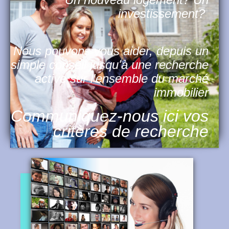
investissement?
Nous pouvons vous aider, depuis un
simple conseil jusqu'à une recherche
active sur l'ensemble du marché
immobilier
Communiquez-nous ici vos
critères de recherche