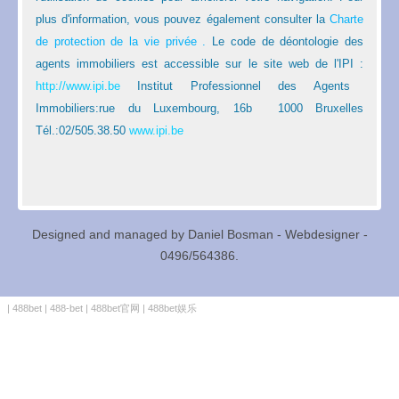
plus d'information, vous pouvez également consulter la
Charte
de protection de la vie privée
.
Le code de déontologie des
agents immobiliers est accessible sur le site web de l'IPI :
http://www.ipi.be
Institut Professionnel des Agents
Immobiliers:rue du Luxembourg, 16b 1000 Bruxelles
Tél.:02/505.38.50
www.ipi.be
Designed and managed by Daniel Bosman - Webdesigner -
0496/564386.
|
488bet
|
488-bet
|
488bet官网
|
488bet娱乐