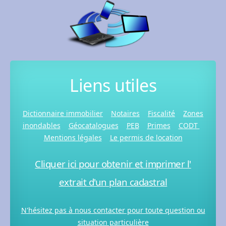
Liens utiles
Dictionnaire immobilier
Notaires
Fiscalité
Zones
inondables
Géocatalogues
PEB
Primes
CODT
Mentions légales
Le permis de location
Cliquer ici pour obtenir et imprimer l'
extrait d'un plan cadastral
N'hésitez pas à nous contacter pour toute question ou
situation particulière