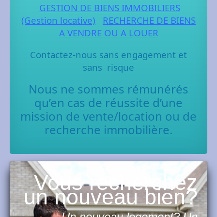
GESTION DE BIENS IMMOBILIERS
(Gestion locative)
RECHERCHE DE BIENS
A VENDRE OU A LOUER
Contactez-nous sans engagement et
sans risque
Nous ne sommes rémunérés
qu’en cas de réussite d’une
mission de vente/location ou de
recherche immobilière.
Vous recherchez
un nouveau bien?
Un nouveau logement? Un