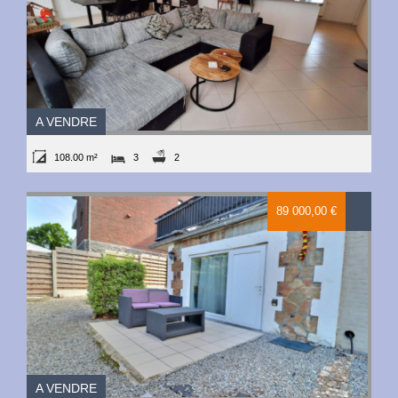
A VENDRE
108.00 m²
3
2
89 000,00 €
A VENDRE