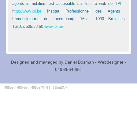
agents immobiliers est accessible sur le site web de l'IPI :
http://www.ipi.be
Institut Professionnel des Agents
Immobiliers:rue du Luxembourg, 16b 1000 Bruxelles
Tél.:02/505.38.50
www.ipi.be
Designed and managed by Daniel Bosman - Webdesigner -
0496/564386.
|
488bet
|
488-bet
|
488bet官网
|
488bet娱乐