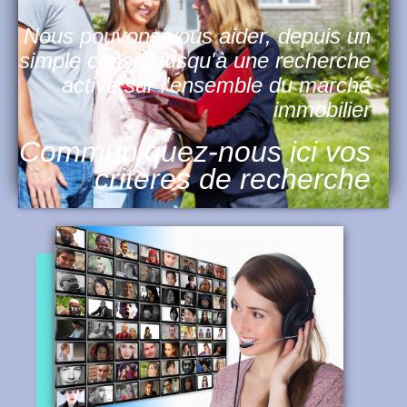
Nous pouvons vous aider, depuis un
simple conseil jusqu'à une recherche
active sur l'ensemble du marché
immobilier
Communiquez-nous ici vos
critères de recherche