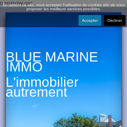
G-M24NQWLG8C
En visitant ce site, vous acceptez l'utilisation de cookies afin de vous
proposer les meilleurs services possibles.
Accepter
Décliner
BLUE MARINE
IMMO
L'immobilier
autrement