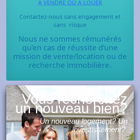
A VENDRE OU A LOUER
Contactez-nous sans engagement et
sans risque
Nous ne sommes rémunérés
qu’en cas de réussite d’une
mission de vente/location ou de
recherche immobilière.
Vous recherchez
un nouveau bien?
Un nouveau logement? Un
investissement?