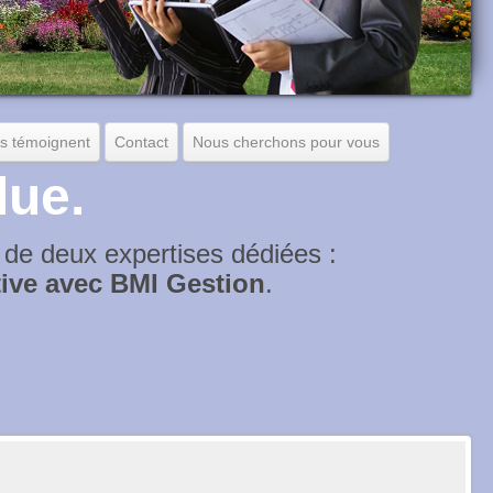
ts témoignent
Contact
Nous cherchons pour vous
lue.
 de deux expertises dédiées :
tive avec BMI Gestion
.