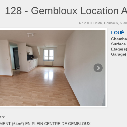
128
- Gembloux Location 
6 rue du Huit Mai, Gembloux, 503
LOUÉ
Chambre
Surface
Étage(s
Garage(s
on:
MENT (64m²) EN PLEIN CENTRE DE GEMBLOUX