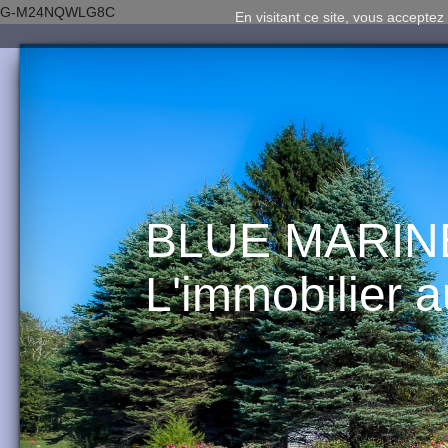
G-M24NQWLG8C
En visitant ce site, vous acceptez 
BLUE MARIN
L'immobilier 