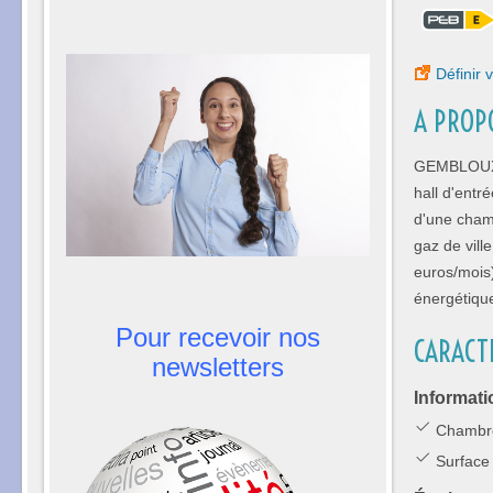
Définir v
A PROP
GEMBLOUX -
hall d'entr
d'une cham
gaz de vill
euros/mois
énergétiqu
Pour recevoir nos
CARACT
newsletters
Informati
Chambre
Surface 