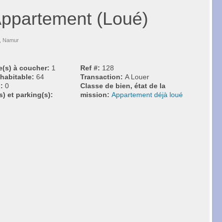
Appartement (Loué)
0, Namur
(s) à coucher:
1
Ref #:
128
 habitable:
64
Transaction:
A Louer
):
0
Classe de bien, état de la
) et parking(s):
mission:
Appartement déjà loué