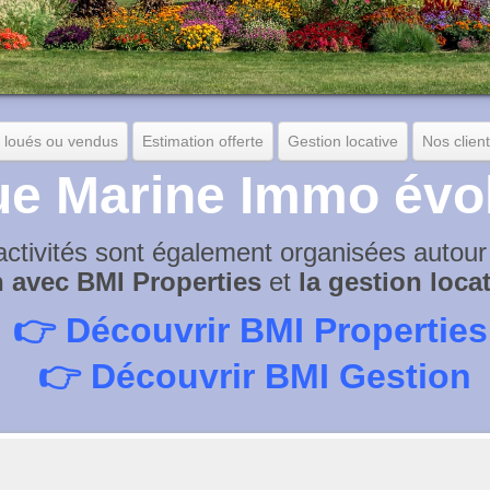
 loués ou vendus
Estimation offerte
Gestion locative
Nos clien
ue Marine Immo évo
activités sont également organisées autour
on avec BMI Properties
et
la gestion loca
👉
Découvrir BMI Properties
👉
Découvrir BMI Gestion