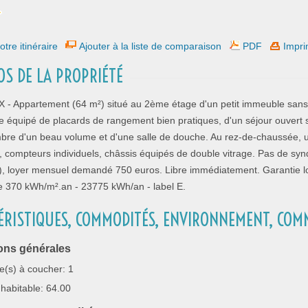
otre itinéraire
Ajouter à la liste de comparaison
PDF
Impri
OS DE LA PROPRIÉTÉ
 Appartement (64 m²) situé au 2ème étage d'un petit immeuble sans
ée équipé de placards de rangement bien pratiques, d'un séjour ouvert s
bre d'un beau volume et d'une salle de douche. Au rez-de-chaussée, 
e, compteurs individuels, châssis équipés de double vitrage. Pas de 
), loyer mensuel demandé 750 euros. Libre immédiatement. Garantie lo
e 370 kWh/m².an - 23775 kWh/an - label E.
ÉRISTIQUES, COMMODITÉS, ENVIRONNEMENT, COM
ons générales
(s) à coucher: 1
habitable: 64.00