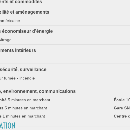
nts et commodités
bilité et aménagements
américaine
 économiseur d'énergie
itrage
ents intérieurs
sécurité, surveillance
r fumée - incendie
e, environnement, communications
ché
5 minutes en marchant
École
10
us
5 minutes en marchant
Gare S
e
1 minutes en marchant
Centre 
SATION