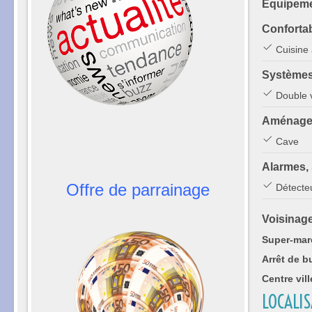
Équipeme
Conforta
Cuisine 
Systèmes
Double v
Aménagem
Cave
Alarmes, 
Offre de parrainage
Détecteu
Voisinag
Super-mar
Arrêt de b
Centre vill
LOCALI