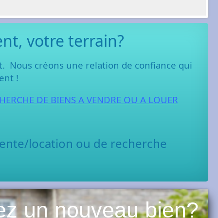
t, votre terrain?
nt.
Nous créons une relation de confiance qui
ent !
HERCHE DE BIENS A VENDRE OU A LOUER
ente/location ou de recherche
ez un nouveau bien?